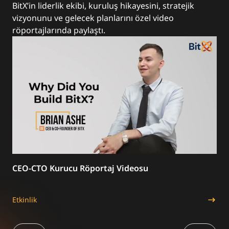
BitX’in liderlik ekibi, kuruluş hikayesini, stratejik
vizyonunu ve gelecek planlarını özel video
röportajlarında paylaştı.
r!
CEO-CTO Kurucu Röportaj Videosu
Bit
Nas
Etkinlik
Etki