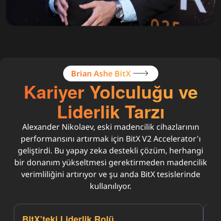
Brian Ashe BitX
Kariyer Yolculuğu ve
Liderlik Tarzı
Alexander Nikolaev, eski madencilik cihazlarının
performansını artırmak için BitX V2 Accelerator'ı
geliştirdi. Bu yapay zeka destekli çözüm, herhangi
bir donanım yükseltmesi gerektirmeden madencilik
verimliliğini artırıyor ve şu anda BitX tesislerinde
kullanılıyor.
BitX’teki Liderlik Rolü
Ö