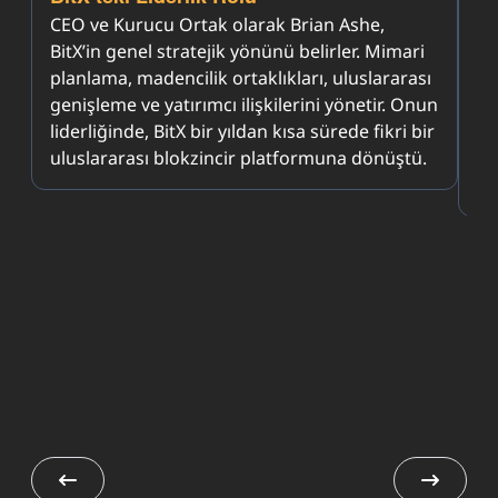
CEO ve Kurucu Ortak olarak Brian Ashe,
Bi
BitX’in genel stratejik yönünü belirler. Mimari
Te
planlama, madencilik ortaklıkları, uluslararası
ul
genişleme ve yatırımcı ilişkilerini yönetir. Onun
gö
du
liderliğinde, BitX bir yıldan kısa sürede fikri bir
gi
uluslararası blokzincir platformuna dönüştü.
od
ge
ne
i