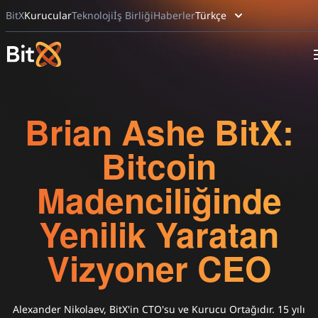
BitX
Kurucular
Teknoloji
İş Birliği
Haberler
Türkçe
Brian Ashe BitX:
Bitcoin
Madenciliğinde
Yenilik Yaratan
Vizyoner CEO
Alexander Nikolaev, BitX'in CTO'su ve Kurucu Ortağıdır. 15 yılı