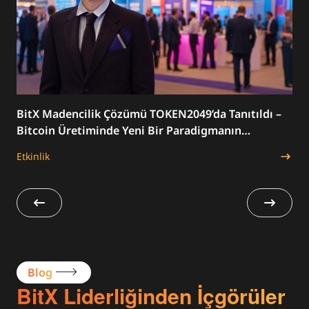
BitX Madencilik Çözümü TOKEN2049’da Tanıtıldı –
Bit
Bitcoin Üretiminde Yeni Bir Paradigmanın
Hız
dı
Başlangıcı
İtt
Etkinlik
Etki
Blog
BitX Liderliğinden İçgörüler