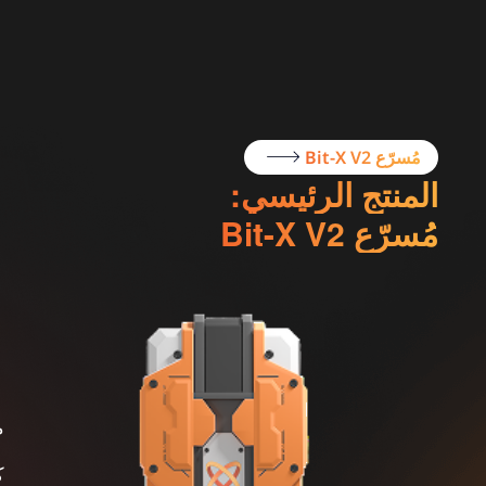
مُسرّع Bit-X V2
المنتج الرئيسي:
مُسرّع Bit-X V2
م
ك