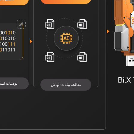
00
1
0
1
0
0
10010
100
1
1
1
0
11011
BitX
توصيات استر
معالجة بيانات الهاش