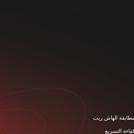
طابقة الهاش ريت
فاءة التسريع