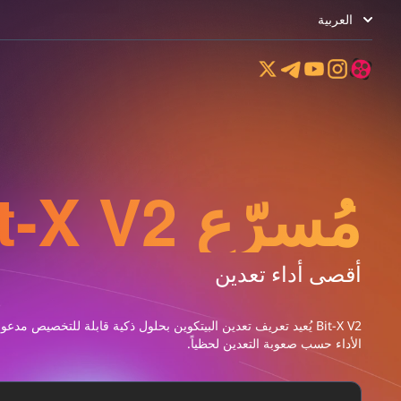
العربية
مُسرّع Bit-X V2
أقصى أداء تعدين
Bit-X V2 يُعيد تعريف تعدين البيتكوين بحلول ذكية قابلة للتخصيص م
الأداء حسب صعوبة التعدين لحظياً.