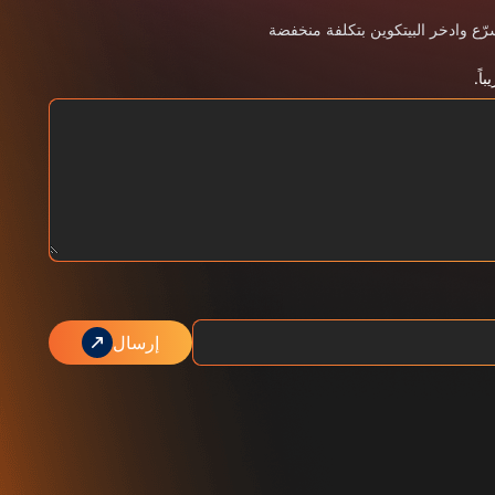
سرّع وادخر البيتكوين بتكلفة منخفضة
اً.
إرسال