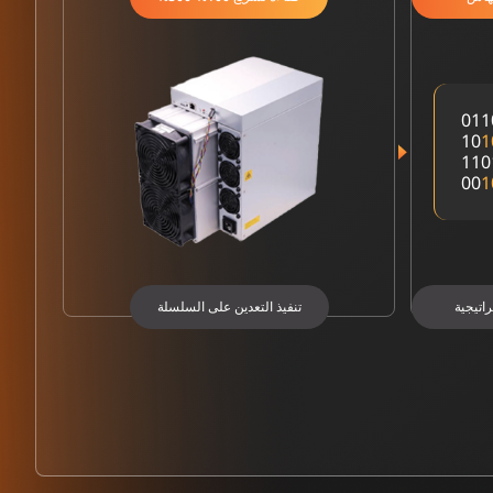
011
10
1
110
00
1
اتيجية
تنفيذ التعدين على السلسلة