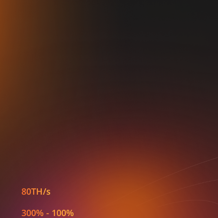
80TH/s
100% - 300%