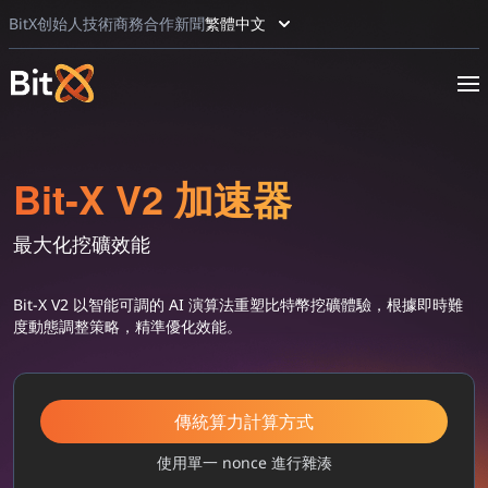
BitX
创始人
技術
商務合作
新聞
繁體中文
Bit-X V2 加速器
最大化挖礦效能
Bit-X V2 以智能可調的 AI 演算法重塑比特幣挖礦體驗，根據即時難
度動態調整策略，精準優化效能。
傳統算力計算方式
使用單一 nonce 進行雜湊